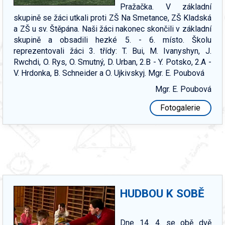
Pražačka. V základní
skupině se žáci utkali proti ZŠ Na Smetance, ZŠ Kladská
a ZŠ u sv. Štěpána. Naši žáci nakonec skončili v základní
skupině a obsadili hezké 5. - 6. místo. Školu
reprezentovali žáci 3. třídy: T. Bui, M. Ivanyshyn, J.
Rwchdi, O. Rys, O. Smutný, D. Urban, 2.B - Y. Potsko, 2.A -
V. Hrdonka, B. Schneider a O. Ujkivskyj. Mgr. E. Poubová
Mgr. E. Poubová
Fotogalerie
HUDBOU K SOBĚ
Dne 14. 4. se obě dvě