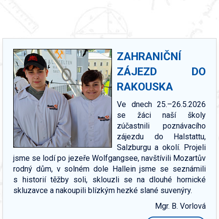
ZAHRANIČNÍ
ZÁJEZD DO
RAKOUSKA
Ve dnech 25.–26.5.2026
se žáci naší školy
zúčastnili poznávacího
zájezdu do Halstattu,
Salzburgu a okolí. Projeli
jsme se lodí po jezeře Wolfgangsee, navštívili Mozartův
rodný dům, v solném dole Hallein jsme se seznámili
s historií těžby soli, sklouzli se na dlouhé hornické
skluzavce a nakoupili blízkým hezké slané suvenýry.
Mgr. B. Vorlová