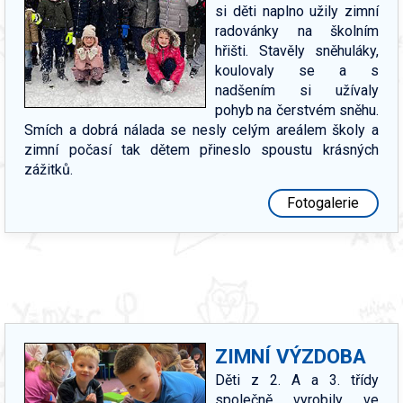
si děti naplno užily zimní
radovánky na školním
hřišti. Stavěly sněhuláky,
koulovaly se a s
nadšením si užívaly
pohyb na čerstvém sněhu.
Smích a dobrá nálada se nesly celým areálem školy a
zimní počasí tak dětem přineslo spoustu krásných
zážitků.
Fotogalerie
ZIMNÍ VÝZDOBA
Děti z 2. A a 3. třídy
společně vyrobily ve