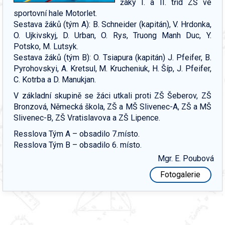
žáky I. a II. tříd ZŠ ve
sportovní hale Motorlet.
Sestava žáků (tým A): B. Schneider (kapitán), V. Hrdonka,
O. Ujkivskyj, D. Urban, O. Rys, Truong Manh Duc, Y.
Potsko, M. Lutsyk.
Sestava žáků (tým B): O. Tsiapura (kapitán) J. Pfeifer, B.
Pyrohovskyi, A. Kretsul, M. Krucheniuk, H. Šíp, J. Pfeifer,
C. Kotrba a D. Manukjan.
V základní skupině se žáci utkali proti ZŠ Šeberov, ZŠ
Bronzová, Německá škola, ZŠ a MŠ Slivenec-A, ZŠ a MŠ
Slivenec-B, ZŠ Vratislavova a ZŠ Lipence.
Resslova Tým A – obsadilo 7.místo.
Resslova Tým B – obsadilo 6. místo.
Mgr. E. Poubová
Fotogalerie