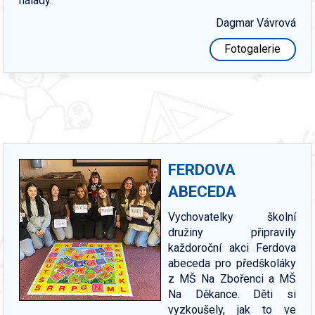
nálady.
Dagmar Vávrová
Fotogalerie
FERDOVA
ABECEDA
Vychovatelky školní
družiny připravily
každoroční akci Ferdova
abeceda pro předškoláky
z MŠ Na Zbořenci a MŠ
Na Děkance. Děti si
vyzkoušely, jak to ve