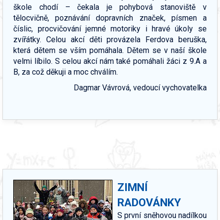
škole chodí – čekala je pohybová stanoviště v
tělocvičně, poznávání dopravních značek, písmen a
číslic, procvičování jemné motoriky i hravé úkoly se
zvířátky. Celou akcí děti provázela Ferdova beruška,
která dětem se vším pomáhala. Dětem se v naší škole
velmi líbilo. S celou akcí nám také pomáhali žáci z 9.A a
B, za což děkuji a moc chválím.
Dagmar Vávrová, vedoucí vychovatelka
ZIMNÍ
RADOVÁNKY
S první sněhovou nadílkou