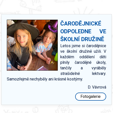
ČARODĚJNICKÉ
ODPOLEDNE VE
ŠKOLNÍ DRUŽINĚ
Letos jsme si čarodějnice
ve školní družině užili. V
každém oddělení děti
plnily čarodějné úkoly,
tančily a vyráběly
strašidelné lektvary.
Samozřejmě nechyběly ani krásné kostýmy.
D. Vávrová
Fotogalerie