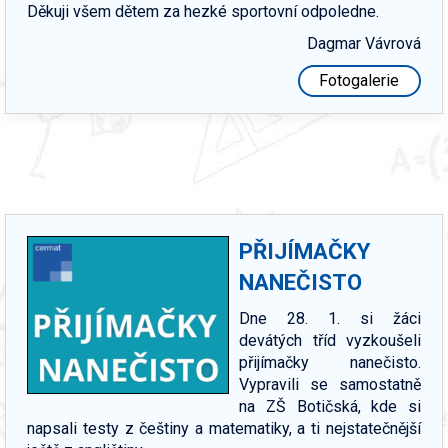
Děkuji všem dětem za hezké sportovní odpoledne.
Dagmar Vávrová
Fotogalerie
PŘIJÍMAČKY
NANEČISTO
Dne 28. 1. si žáci
devátých tříd vyzkoušeli
přijímačky nanečisto.
Vypravili se samostatně
na ZŠ Botičská, kde si
napsali testy z češtiny a matematiky, a ti nejstatečnější