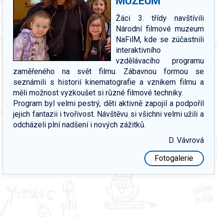
MUZEUM
Žáci 3. třídy navštívili
Národní filmové muzeum
NaFilM, kde se zúčastnili
interaktivního
vzdělávacího programu
zaměřeného na svět filmu. Zábavnou formou se
seznámili s historií kinematografie a vznikem filmu a
měli možnost vyzkoušet si různé filmové techniky.
Program byl velmi pestrý, děti aktivně zapojil a podpořil
jejich fantazii i tvořivost. Návštěvu si všichni velmi užili a
odcházeli plní nadšení i nových zážitků.
D. Vávrová
Fotogalerie