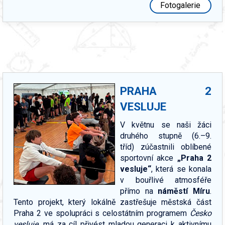
Fotogalerie
PRAHA 2
VESLUJE
V květnu se naši žáci
druhého stupně (6.–9.
tříd) zúčastnili oblíbené
sportovní akce
„Praha 2
vesluje“
, která se konala
v bouřlivé atmosféře
přímo na
náměstí Míru
.
Tento projekt, který lokálně zastřešuje městská část
Praha 2 ve spolupráci s celostátním programem
Česko
vesluje
, má za cíl přivést mladou generaci k aktivnímu