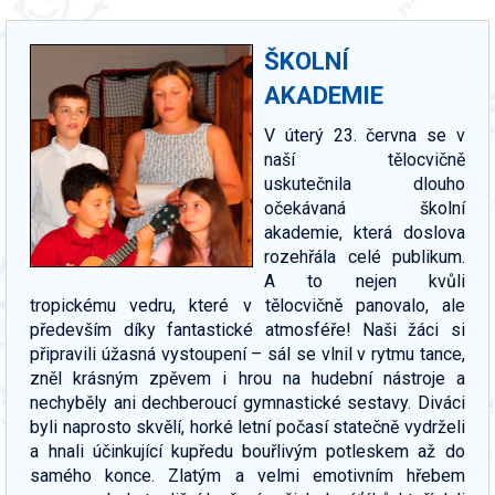
ŠKOLNÍ
AKADEMIE
V úterý 23. června se v
naší tělocvičně
uskutečnila dlouho
očekávaná školní
akademie, která doslova
rozehřála celé publikum.
A to nejen kvůli
tropickému vedru, které v tělocvičně panovalo, ale
především díky fantastické atmosféře! Naši žáci si
připravili úžasná vystoupení – sál se vlnil v rytmu tance,
zněl krásným zpěvem i hrou na hudební nástroje a
nechyběly ani dechberoucí gymnastické sestavy. Diváci
byli naprosto skvělí, horké letní počasí statečně vydrželi
a hnali účinkující kupředu bouřlivým potleskem až do
samého konce. Zlatým a velmi emotivním hřebem