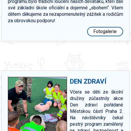
programu bylo tradiční loučení našich deváťáků, kteří dali
své základní škole oficiální a dojemné „sbohem“. Všem
dětem děkujeme za nezapomenutelný zážitek a rodičům
za obrovskou podporu!
Fotogalerie
DEN ZDRAVÍ
Včera se děti ze školní
družiny zúčastnily akce
Den zdraví pořádané
Městskou částí Praha 2.
Na návštěvníky čekal
pestrý program zaměřený
na zdraví, bezpečnost a