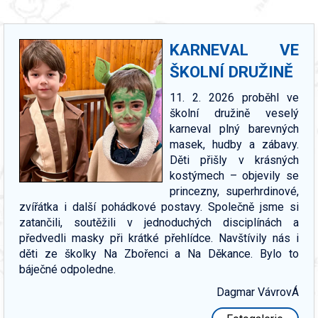
KARNEVAL VE
ŠKOLNÍ DRUŽINĚ
11. 2. 2026 proběhl ve
školní družině veselý
karneval plný barevných
masek, hudby a zábavy.
Děti přišly v krásných
kostýmech – objevily se
princezny, superhrdinové,
zvířátka i další pohádkové postavy. Společně jsme si
zatančili, soutěžili v jednoduchých disciplínách a
předvedli masky při krátké přehlídce. Navštívily nás i
děti ze školky Na Zbořenci a Na Děkance. Bylo to
báječné odpoledne.
Dagmar VávrovÁ