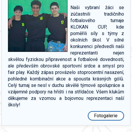
Naši vybraní žáci se
zúčastnili tradičního
fotbalového turnaje
KLOKAN CUP, kde
poměřili síly s týmy z
okolních škol. V silné
konkurenci předvedli naši
reprezentanti nejen
skvělou fyzickou připravenost a fotbalové dovednosti,
ale především obrovské sportovní srdce a smysl pro
fair play. Každý zápas provázelo stoprocentní nasazení,
pohledné kombinační akce a spousta krásných gólů.
Celý turnaj se nesl v duchu skvělé týmové spolupráce a
vzájemné podpory na hřišti i na střídačce. Všem klukům
děkujeme za vzornou a bojovnou reprezentaci naší
školy!
Fotogalerie