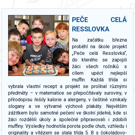
PEČE CELÁ
RESSLOVKA
Na začátku března
proběhl na škole projekt
„Peče celá Resslovka“,
do kterého se zapojili
žáci všech ročníků s
cílem upéct nejlepší
muffin. Každá třída si
vybrala vlastní recept a projekt se prolínal různými
předměty – v matematice se přepočítávaly suroviny, v
přírodopisu řešily kalorie a alergeny, v češtině vznikaly
slogany a ve výtvarné výchově plakáty. Největším
zážitkem bylo samotné pečení ve školní jídelně, kde si
žáci rozdělili úkoly a společně připravovali i zdobili
muffiny. Výsledky hodnotila porota podle chuti, vzhledu i
originality a vítězem se stala třída 5. B s čokoládovo-