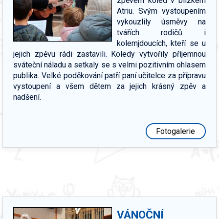
zpěvem koled v blízkém
Atriu. Svým vystoupením
vykouzlily úsměvy na
tvářích rodičů i
kolemjdoucích, kteří se u
jejich zpěvu rádi zastavili. Koledy vytvořily příjemnou
sváteční náladu a setkaly se s velmi pozitivním ohlasem
publika. Velké poděkování patří paní učitelce za přípravu
vystoupení a všem dětem za jejich krásný zpěv a
nadšení.
Fotogalerie
VÁNOČNÍ