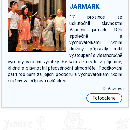
JARMARK
17. prosince se
uskutečnil slavnostní
Vánoční jarmark. Děti
společně s
vychovatelkami školní
družiny připravily milá
vystoupení a vlastnoručně
vyrobily vánoční výrobky. Setkání se neslo v příjemné,
klidné a slavnostní předvánoční atmosféře. Poděkování
patří rodičům za jejich podporu a vychovatelkám školní
družiny za přípravu celé akce.
D. Vávrová
Fotogalerie