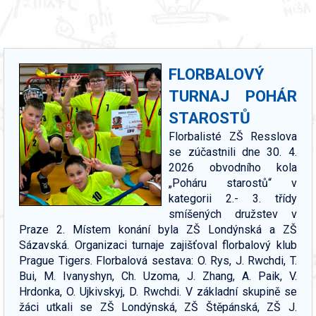
FLORBALOVÝ
TURNAJ POHÁR
STAROSTŮ
Florbalisté ZŠ Resslova
se zúčastnili dne 30. 4.
2026 obvodního kola
„Poháru starostů“ v
kategorii 2.- 3. třídy
smíšených družstev v
Praze 2. Místem konání byla ZŠ Londýnská a ZŠ
Sázavská. Organizaci turnaje zajišťoval florbalový klub
Prague Tigers. Florbalová sestava: O. Rys, J. Rwchdi, T.
Bui, M. Ivanyshyn, Ch. Uzoma, J. Zhang, A. Paik, V.
Hrdonka, O. Ujkivskyj, D. Rwchdi. V základní skupině se
žáci utkali se ZŠ Londýnská, ZŠ Štěpánská, ZŠ J.