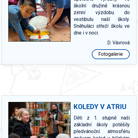
školní družině krásnou
zimní výzdobu do
vestibulu naší školy.
Sněhuláci střeží školu ve
dne i v noci.
D. Vávrová
Fotogalerie
KOLEDY V ATRIU
Děti z 1. stupně naší
základní školy potěšily
předvánoční atmosféru