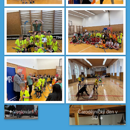
Veslování
Čarodějnický den v
ŠD