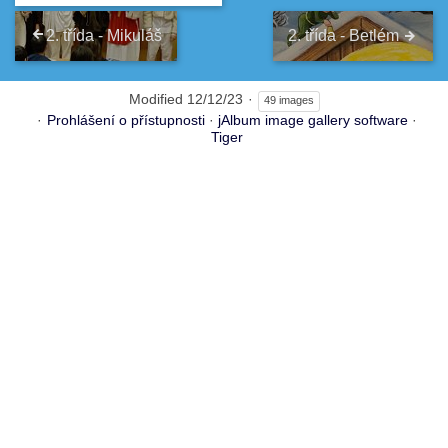
2. třída - Mikuláš
2. třída - Betlém
Modified
12/12/23
49 images
Prohlášení o přístupnosti
·
jAlbum image gallery software
·
Tiger