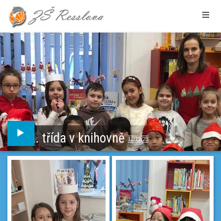
2. třída v knihovně
12/12/23