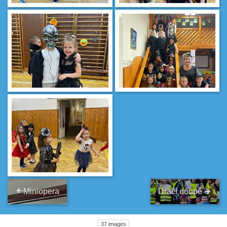
Miniopera
Dračí doupě
37 images