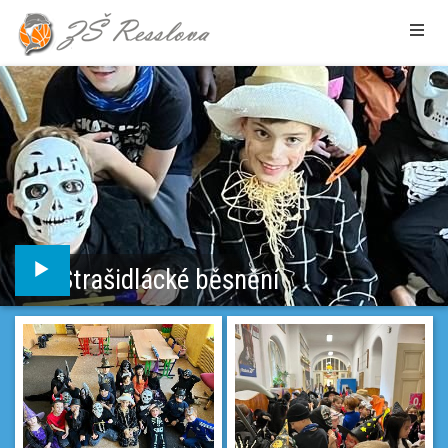
Strašidlácké běsnění