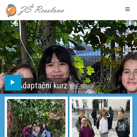
Adaptační kurz
30/09—02/10/25